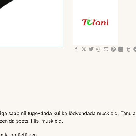
ndiga saab nii tugevdada kui ka lõdvendada muskleid. Tänu a
eenida spetsiifilisi muskleid.
an ja polüetüleen