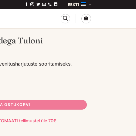
EESTI
dega Tuloni
venitusharjutuste sooritamiseks.
kogus
SA OSTUKORVI
AATI tellimustel üle 70€