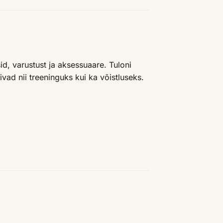
d, varustust ja aksessuaare. Tuloni
ivad nii treeninguks kui ka võistluseks.