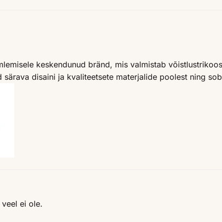
imlemisele keskendunud bränd, mis valmistab võistlustrikoosi
 särava disaini ja kvaliteetsete materjalide poolest ning sob
veel ei ole.