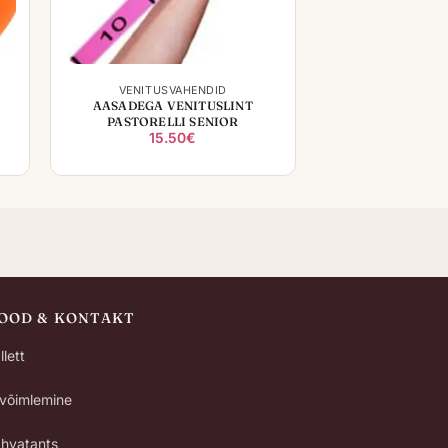
+
VENITUSVAHENDID
I
AASADEGA VENITUSLINT
PASTORELLI SENIOR
avahemik:
15.50
€
7€
0€
POOD & KONTAKT
llett
uvõimlemine
hvatants