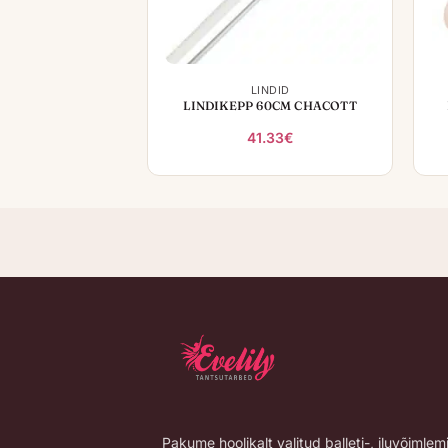
+
LINDID
LINDIKEPP 60CM CHACOTT
41.33
€
Pakume hoolikalt valitud balleti-, iluvõimlem