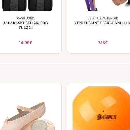
+
+
RASKUSED
VENITUSVAHENDID
JALARASKUSED 2X500G
VENITUSLINT FLEXABAND 1,5
TULONI
14.99
€
7.13
€