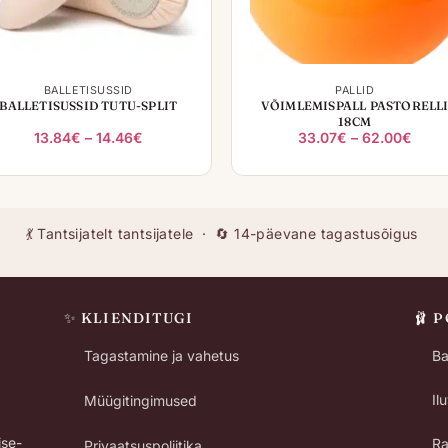
+
+
BALLETISUSSID
PALLID
BALLETISUSSID TUTU-SPLIT
VÕIMLEMISPALL PASTORELL
18CM
Hinnavahemik:
Hinn
13.84
€
–
14.46
€
33.07
€
–
62.00
€
13.84€
33.0
kuni
kuni
14.46€
62.0
💃 Tantsijatelt tantsijatele · 🔄 14-päevane tagastusõigus
✨ KLIENDITUGI
🩰 
Tagastamine ja vahetus
Ba
Il
Müügitingimused
ise-
Ra
Privaatsuspoliitika