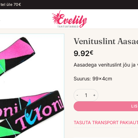
el üle 70€
T
Venituslint Aasa
9.92
€
Aasadega venituslint jõu ja 
Suurus: 99x4cm
Venituslint Aasadega Tuloni 
LI
TASUTA TRANSPORT PAKIAUTOM