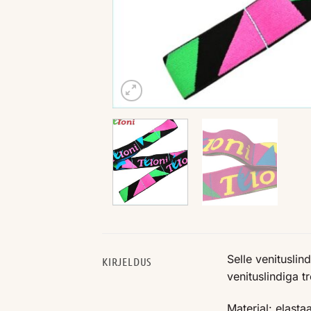
Selle venitusli
KIRJELDUS
venituslindiga tr
Materjal: elasta