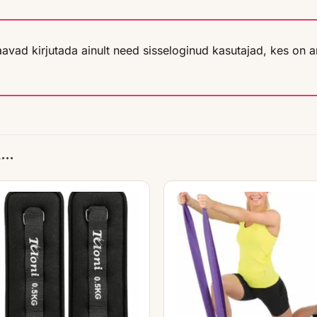
aavad kirjutada ainult need sisseloginud kasutajad, kes on a
..