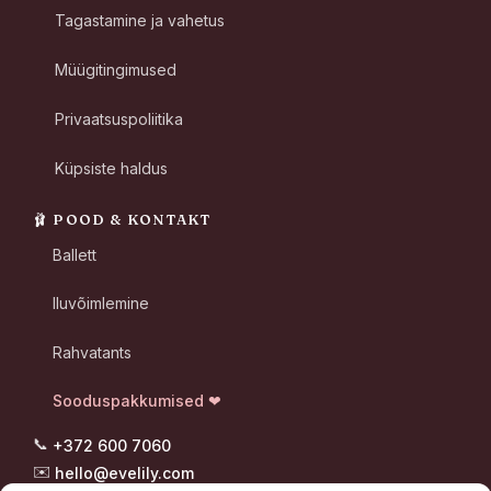
Tagastamine ja vahetus
Müügitingimused
Privaatsuspoliitika
Küpsiste haldus
🩰 POOD & KONTAKT
Ballett
Iluvõimlemine
Rahvatants
Sooduspakkumised ❤
📞
+372 600 7060
✉️
hello@evelily.com