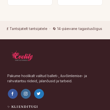
💃 Tantsijatelt tantsijatele · 🔄 14-päevane tagastusõigus
Pakume hoolikalt valitud balleti-, iluvõimlemise- ja
rahvatantsu riideid, jalanõusid ja tarbeid.
✨ KLIENDITUGI