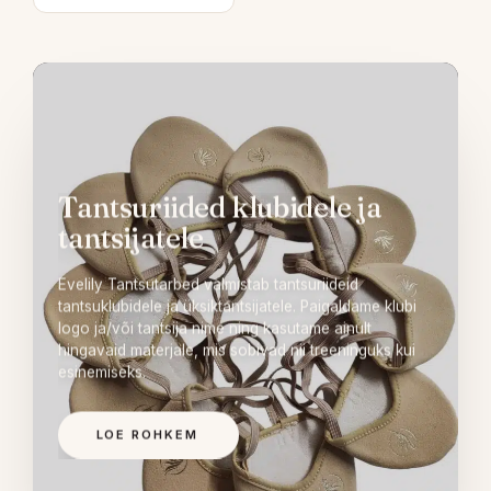
Tantsuriided klubidele ja
tantsijatele
Evelily Tantsutarbed valmistab tantsuriideid
tantsuklubidele ja üksiktantsijatele. Paigaldame klubi
logo ja/või tantsija nime ning kasutame ainult
hingavaid materjale, mis sobivad nii treeninguks kui
esinemiseks.
LOE ROHKEM