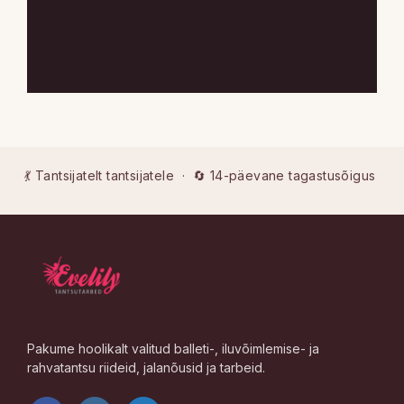
💃 Tantsijatelt tantsijatele · 🔄 14-päevane tagastusõigus
Pakume hoolikalt valitud balleti-, iluvõimlemise- ja
rahvatantsu riideid, jalanõusid ja tarbeid.