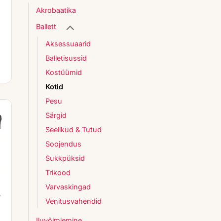
Akrobaatika
Ballett
Aksessuaarid
Balletisussid
Kostüümid
Kotid
Pesu
Särgid
Seelikud & Tutud
Soojendus
Sukkpüksid
Trikood
Varvaskingad
Y
Venitusvahendid
Iluvõimlemine