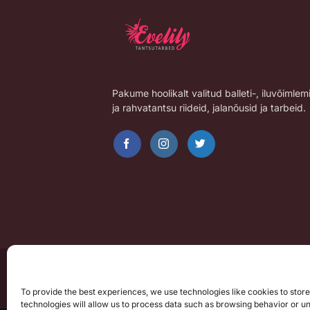
Pakume hoolikalt valitud balleti-, iluvõimlem
ja rahvatantsu riideid, jalanõusid ja tarbeid.
To provide the best experiences, we use technologies like cookies to stor
technologies will allow us to process data such as browsing behavior or un