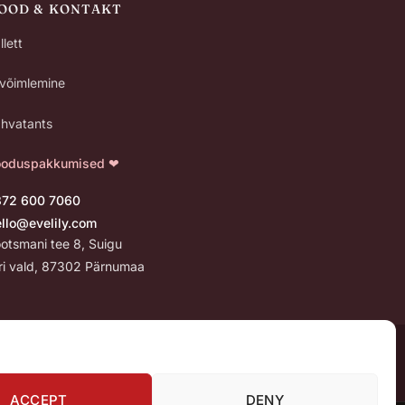
POOD & KONTAKT
llett
uvõimlemine
hvatants
ooduspakkumised ❤
372 600 7060
ello@evelily.com
otsmani tee 8, Suigu
 vald, 87302 Pärnumaa
ACCEPT
DENY