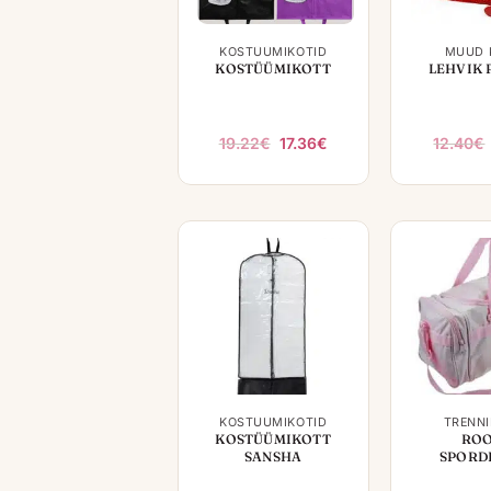
+
+
KOSTÜÜMIKOTID
MUUD 
KOSTÜÜMIKOTT
LEHVIK 
Algne
Praegune
19.22
€
17.36
€
12.40
€
hind
hind
oli:
on:
19.22€.
17.36€.
+
+
KOSTÜÜMIKOTID
TRENNI
KOSTÜÜMIKOTT
RO
SANSHA
SPORD