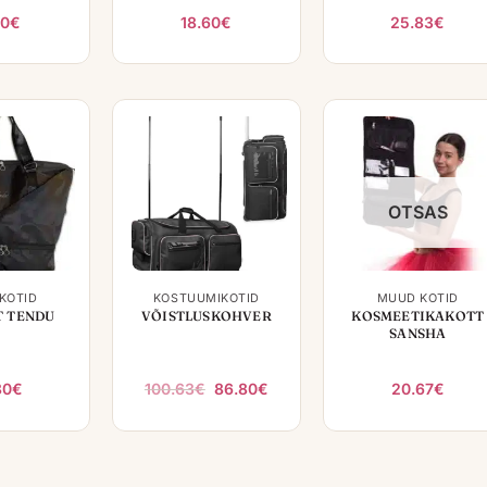
60
€
18.60
€
25.83
€
OTSAS
+
+
KOTID
KOSTÜÜMIKOTID
MUUD KOTID
 TENDU
VÕISTLUSKOHVER
KOSMEETIKAKOTT
SANSHA
Algne
Praegune
80
€
100.63
€
86.80
€
20.67
€
hind
hind
oli:
on:
100.63€.
86.80€.