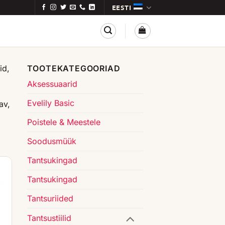
EESTI
id,
TOOTEKATEGOORIAD
Aksessuaarid
Evelily Basic
av,
Poistele & Meestele
Soodusmüük
Tantsukingad
Tantsukingad
Tantsuriided
Tantsustiilid