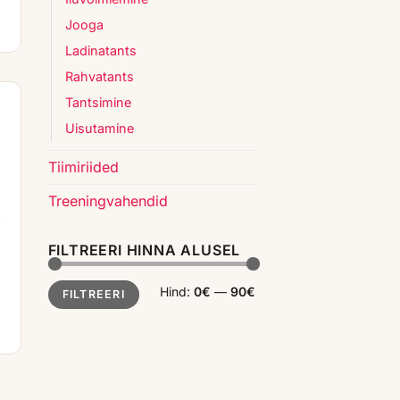
Jooga
Ladinatants
Rahvatants
Tantsimine
Uisutamine
Tiimiriided
Treeningvahendid
FILTREERI HINNA ALUSEL
Minimaalne
Maksimaalne
Hind:
0€
—
90€
FILTREERI
hind
hind