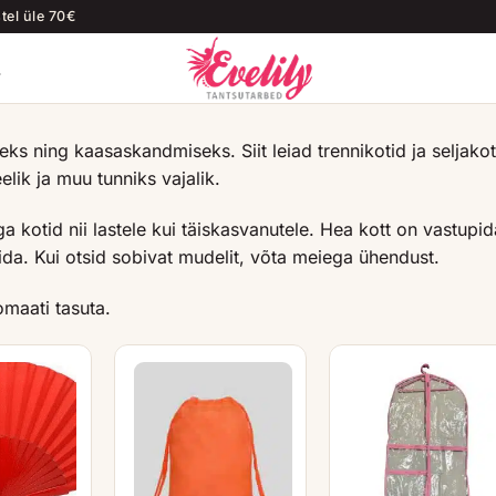
el üle 70€
T
iseks ning kaasaskandmiseks. Siit leiad trennikotid ja seljakot
elik ja muu tunniks vajalik.
a kotid nii lastele kui täiskasvanutele. Hea kott on vastupid
da. Kui otsid sobivat mudelit, võta meiega ühendust.
maati tasuta.