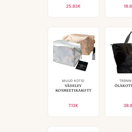
25.83
€
18.
+
+
MUUD KOTID
TRENNI
SÄDELEV
ÕLAKOTT
KOSMEETIKAKOTT
7.13
€
38.