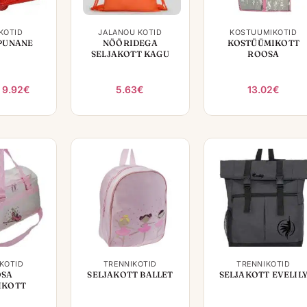
+
+
KOTID
JALANÕU KOTID
KOSTÜÜMIKOTID
PUNANE
NÖÖRIDEGA
KOSTÜÜMIKOTT
SELJAKOTT KAGU
ROOSA
Algne
Praegune
9.92
€
5.63
€
13.02
€
hind
hind
oli:
on:
12.40€.
9.92€.
+
+
KOTID
TRENNIKOTID
TRENNIKOTID
OSA
SELJAKOTT BALLET
SELJAKOTT EVELIL
IKOTT