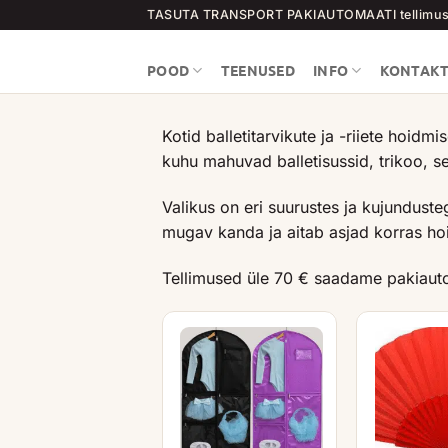
Skip
TASUTA TRANSPORT PAKIAUTOMAATI tellimust
to
content
POOD
TEENUSED
INFO
KONTAK
Kotid balletitarvikute ja -riiete hoidm
kuhu mahuvad balletisussid, trikoo, se
Valikus on eri suurustes ja kujundusteg
mugav kanda ja aitab asjad korras hoi
Tellimused üle 70 € saadame pakiauto