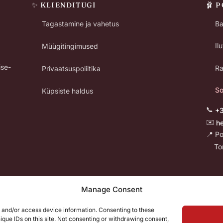
✨ KLIENDITUGI
🩰 
Tagastamine ja vahetus
Ba
Il
Müügitingimused
ise-
Ra
Privaatsuspoliitika
S
Küpsiste haldus
📞
+
✉️
h
📍 Po
Tori
Manage Consent
„Iga samm on oluline." - Evelily
e and/or access device information. Consenting to these
ique IDs on this site. Not consenting or withdrawing consent,