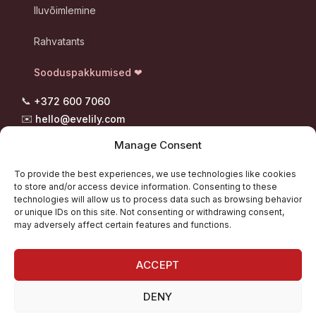
Iluvõimlemine
Rahvatants
Sooduspakkumised ❤
📞
+372 600 7060
✉️
hello@evelily.com
📍 Pootsmani tee 8, Suigu
Manage Consent
Tori vald, 87302 Pärnumaa
To provide the best experiences, we use technologies like cookies
to store and/or access device information. Consenting to these
technologies will allow us to process data such as browsing behavior
„Iga samm väärib õigeid kingi." - Evelily team
or unique IDs on this site. Not consenting or withdrawing consent,
may adversely affect certain features and functions.
ACCEPT
DENY
REGISTREERI TANTSUKLUBI
TEENUSED
KONTAKT