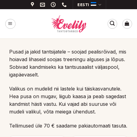
Skip
EESTI
to
content
Pusad ja jakid tantsijatele – soojad pealisrõivad, mis
hoiavad lihaseid soojas treeningu alguses ja lõpus.
Sobivad kandmiseks ka tantsusaalist väljaspool,
igapäevaselt.
Valikus on mudelid nii lastele kui täiskasvanutele.
Hea pusa on mugav, liigub kaasa ja peab sagedast
kandmist hästi vastu. Kui vajad abi suuruse või
mudeli valikul, võta meiega ühendust.
Tellimused üle 70 € saadame pakiautomaati tasuta.