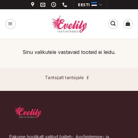
Skip
EESTI
to
content
Sinu valikutele vastavaid tooteid ei leidu.
Tantsijalt tantsijale 💃
Pakume hoolikalt valitud balleti-, iluvõimlemise- ja