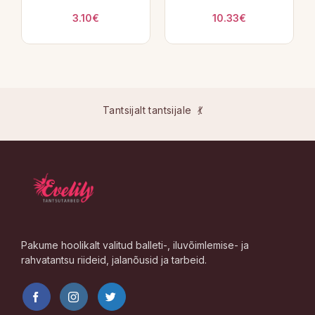
3.10
€
10.33
€
Tantsijalt tantsijale 💃
Pakume hoolikalt valitud balleti-, iluvõimlemise- ja
rahvatantsu riideid, jalanõusid ja tarbeid.