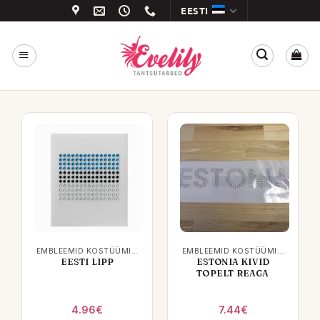
Skip
EESTI
to
content
EMBLEEMID KOSTÜÜMIDELE
EMBLEEMID KOSTÜÜMIDELE
EESTI LIPP
ESTONIA KIVID
TOPELT REAGA
4.96
€
7.44
€