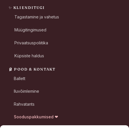
✨ KLIENDITUGI
Tagastamine ja vahetus
Müügitingimused
Privaatsuspoliitika
Küpsiste haldus
🩰 POOD & KONTAKT
Ballett
Iluvõimlemine
Rahvatants
Sooduspakkumised ❤
📞
+372 600 7060