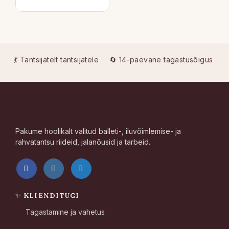
💃 Tantsijatelt tantsijatele · 🔄 14-päevane tagastusõigus
Pakume hoolikalt valitud balleti-, iluvõimlemise- ja
rahvatantsu riideid, jalanõusid ja tarbeid.
✨ KLIENDITUGI
Tagastamine ja vahetus