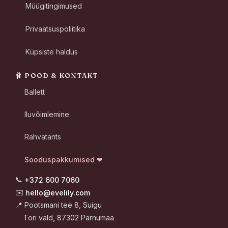
Müügitingimused
Privaatsuspoliitika
Küpsiste haldus
🩰 POOD & KONTAKT
Ballett
Iluvõimlemine
Rahvatants
Sooduspakkumised ❤
📞
+372 600 7060
✉️
hello@evelily.com
📍 Pootsmani tee 8, Suigu
Tori vald, 87302 Pärnumaa