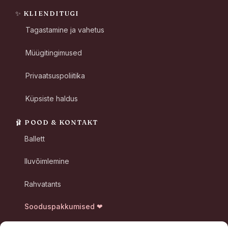
✨ KLIENDITUGI
Tagastamine ja vahetus
Müügitingimused
Privaatsuspoliitika
Küpsiste haldus
🩰 POOD & KONTAKT
Ballett
Iluvõimlemine
Rahvatants
Sooduspakkumised ❤
📞
+372 600 7060