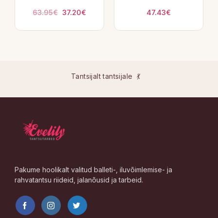
Algne
Praegune
63.95
€
37.20
€
47.43
€
hind
hind
oli:
on:
63.95€.
37.20€.
Tantsijalt tantsijale 💃
Pakume hoolikalt valitud balleti-, iluvõimlemise- ja
rahvatantsu riideid, jalanõusid ja tarbeid.