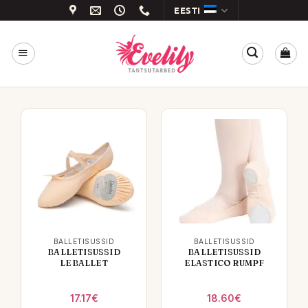
Skip
EESTI
to
content
BALLETISUSSID
BALLETISUSSID
BALLETISUSSID
BALLETISUSSID
LEBALLET
ELASTICO RUMPF
17.17
€
18.60
€