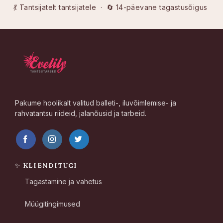
💃 Tantsijatelt tantsijatele · 🔄 14-päevane tagastusõigus
Pakume hoolikalt valitud balleti-, iluvõimlemise- ja
rahvatantsu riideid, jalanõusid ja tarbeid.
✨ KLIENDITUGI
Tagastamine ja vahetus
Müügitingimused