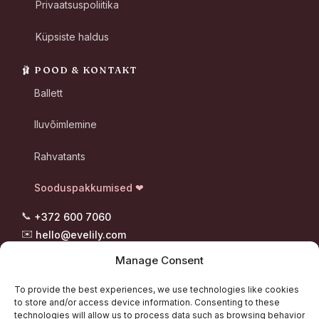
Privaatsuspoliitika
Küpsiste haldus
🩰 POOD & KONTAKT
Ballett
Iluvõimlemine
Rahvatants
Sooduspakkumised ❤
📞
+372 600 7060
✉️
hello@evelily.com
📍 Pootsmani tee 8, Suigu
Manage Consent
Tori vald, 87302 Pärnumaa
To provide the best experiences, we use technologies like cookies
to store and/or access device information. Consenting to these
technologies will allow us to process data such as browsing behavior